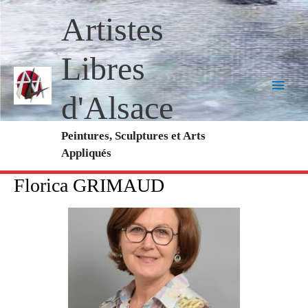
Aller
Menu
Artistes
au
princi
contenu
Libres
d'Alsace
Peintures, Sculptures et Arts
Appliqués
Florica GRIMAUD