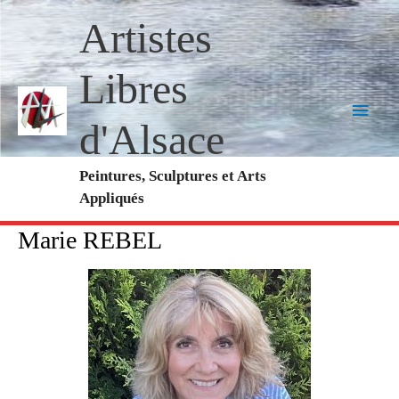
Aller
Menu
Artistes
au
princi
contenu
Libres
d'Alsace
Peintures, Sculptures et Arts
Appliqués
Marie REBEL